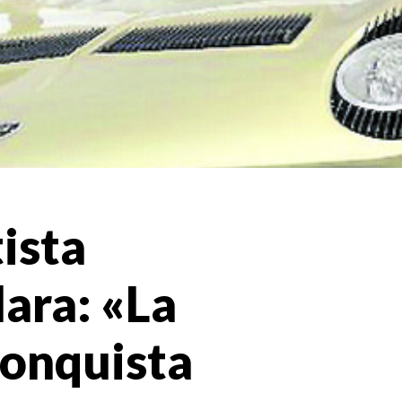
tista
ara: «La
conquista