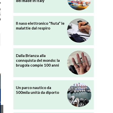
del made in Italy
o
n
i
a
Il naso elettronico "fiuta" le
malattie dal respiro
Dalla Brianza alla
connquista del mondo: la
brugola compie 100 anni
Un parco nautico da
500mila unità da diporto