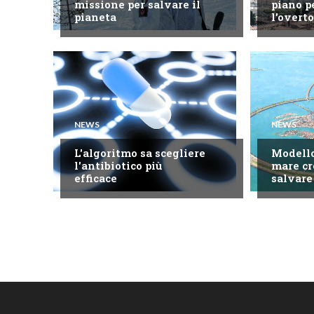
missione per salvare il
piano p
pianeta
l'overt
NEWS
NEWS
L'algoritmo sa scegliere
Modello
l'antibiotico più
mare cr
efficace
salvare