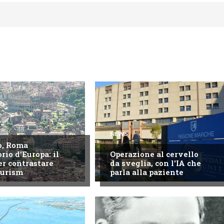
NEWS
o, Roma
rio d'Europa: il
Operazione al cervello
er contrastare
da sveglia, con l'IA che
ourism
parla alla paziente