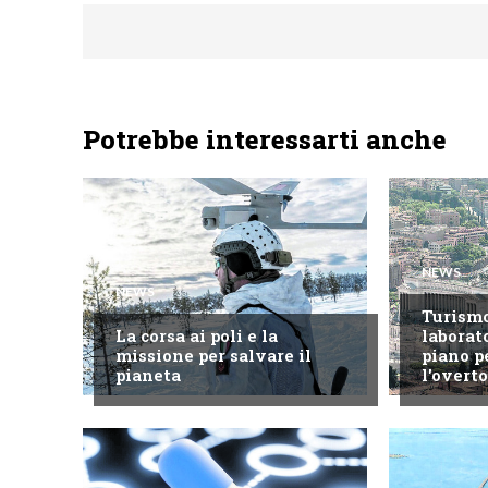
Potrebbe interessarti anche
NEWS
NEWS
Turism
La corsa ai poli e la
laborato
missione per salvare il
piano p
pianeta
l'overt