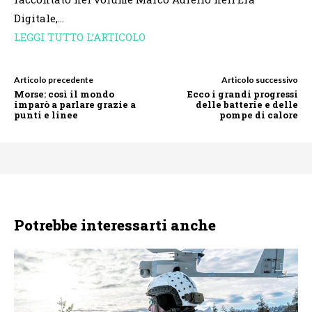
Digitale,…
LEGGI TUTTO L’ARTICOLO
Articolo precedente
Articolo successivo
Morse: così il mondo
Ecco i grandi progressi
imparò a parlare grazie a
delle batterie e delle
punti e linee
pompe di calore
Potrebbe interessarti anche