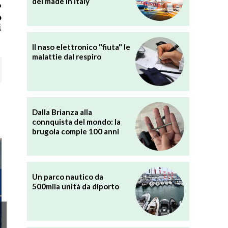
del made in Italy
o
o
i
Il naso elettronico "fiuta" le
malattie dal respiro
Dalla Brianza alla
connquista del mondo: la
brugola compie 100 anni
Un parco nautico da
500mila unità da diporto