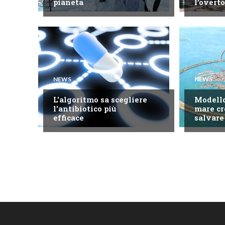
pianeta
l'overt
NEWS
NEWS
L'algoritmo sa scegliere
Modello
l'antibiotico più
mare cr
efficace
salvare