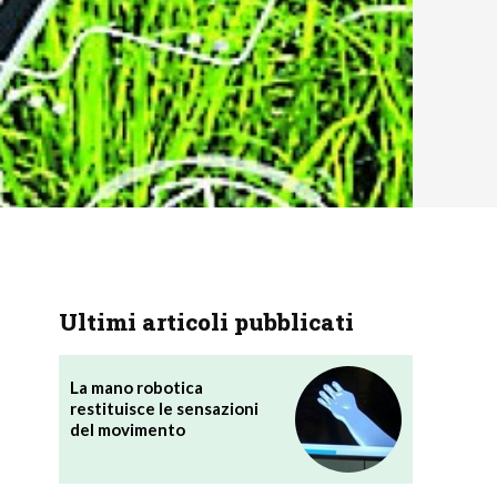
Ultimi articoli pubblicati
La mano robotica
restituisce le sensazioni
del movimento