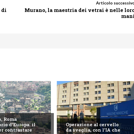
Articolo successiv
 di
Murano, la maestria dei vetrai è nelle lor
man
NEWS
o, Roma
rio d'Europa: il
Operazione al cervello
er contrastare
da sveglia, con l'IA che