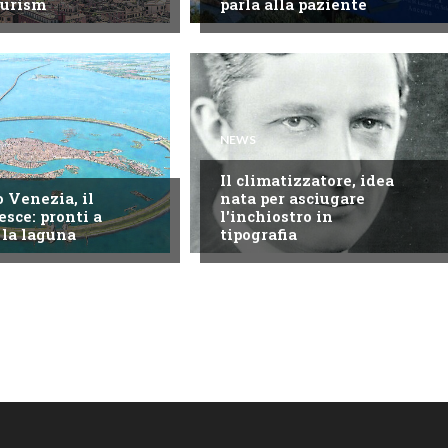
ourism
parla alla paziente
NEWS
Il climatizzatore, idea
 Venezia, il
nata per asciugare
esce: pronti a
l'inchiostro in
 la laguna
tipografia