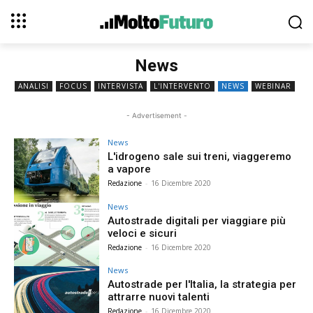
News
ANALISI
FOCUS
INTERVISTA
L'INTERVENTO
NEWS
WEBINAR
- Advertisement -
News
L'idrogeno sale sui treni, viaggeremo
a vapore
Redazione
-
16 Dicembre 2020
News
Autostrade digitali per viaggiare più
veloci e sicuri
Redazione
-
16 Dicembre 2020
News
Autostrade per l'Italia, la strategia per
attrarre nuovi talenti
Redazione
-
16 Dicembre 2020